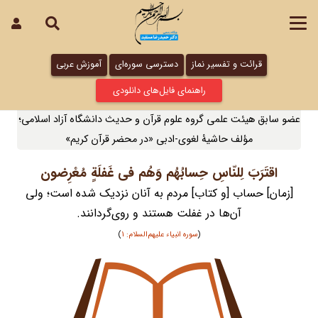
قرائت و تفسیر نماز
دسترسی سوره‌ای
آموزش عربی
راهنمای فایل‌های دانلودی
عضو سابق هیئت علمی گروه علوم قرآن و حدیث دانشگاه آزاد اسلامی؛
مؤلف حاشیۀ لغوی-ادبی «در محضر قرآن کریم»
اقتَرَبَ لِلنّاسِ حِسابُهُم وَهُم فی غَفلَةٍ مُعْرِضون
[زمان] حساب [و کتاب] مردم به آنان نزدیک شده است؛ ولی
آن‌ها در غفلت هستند و روی‌گردانند.
(
سوره انبیاء علیهم‌السلام: 1
)