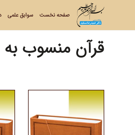
صفحه نخست
سوابق علمی
د
قرآن منسوب به ا