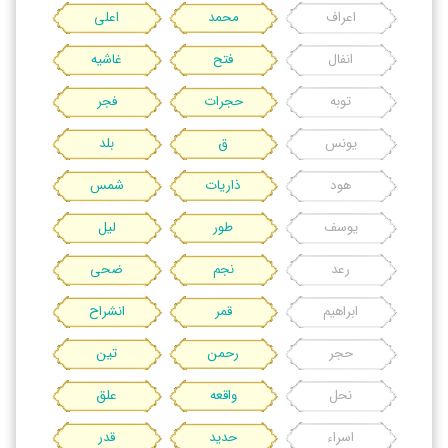
اعراف
محمد
اعلی
انفال
فتح
غاشیه
توبه
حجرات
فجر
یونس
ق
بلد
هود
ذاریات
شمس
یوسف
طور
لیل
رعد
نجم
ضحی
ابراهیم
قمر
انشراح
حجر
رحمن
تین
نحل
واقعه
علق
اسراء
حدید
قدر