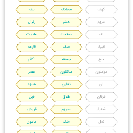
کهف
مجادله
بینه
مریم
حشر
زلزال
طه
ممتحنه
عادیات
انبیاء
صف
قارعه
حج
جمعه
تکاثر
مؤمنون
منافقون
عصر
نور
تغابن
همزه
فرقان
طلاق
فیل
شعراء
تحریم
قریش
نمل
ملک
ماعون