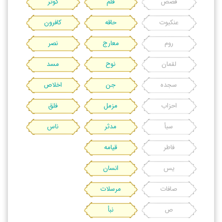
قصص
قلم
کوثر
عنکبوت
حاقه
کافرون
روم
معارج
نصر
لقمان
نوح
مسد
سجده
جن
اخلاص
احزاب
مزمل
فلق
سبأ
مدثر
ناس
فاطر
قیامه
یس
انسان
صافات
مرسلات
ص
نبأ