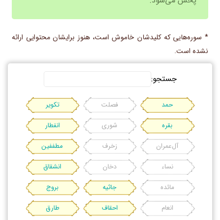
پخش می‌شود.
* سوره‌هایی که کلیدشان خاموش است، هنوز برایشان محتوایی ارائه
نشده است.
جستجو:
حمد
فصلت
تکویر
بقره
شوری
انفطار
آل‌عمران
زخرف
مطففین
نساء
دخان
انشقاق
مائده
جاثیه
بروج
انعام
احقاف
طارق