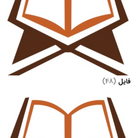
فایل
(48)