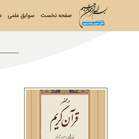
صفحه نخست
سوابق علمی
د