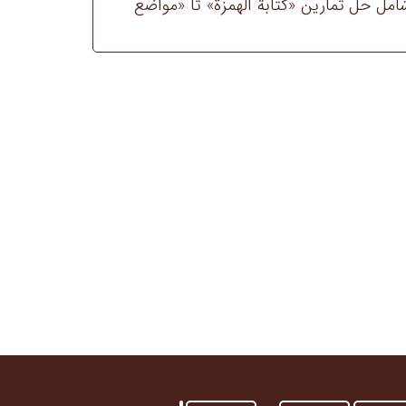
زش قواعد (صرف و نحو) – ترم 7 شامل حل تمارین «كتابة الهمزة» تا «مواضع