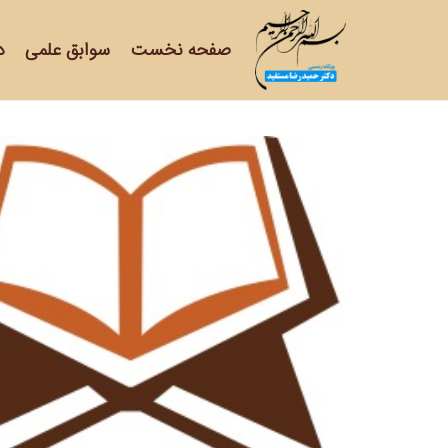
صفحه نخست
سوابق علمی
د