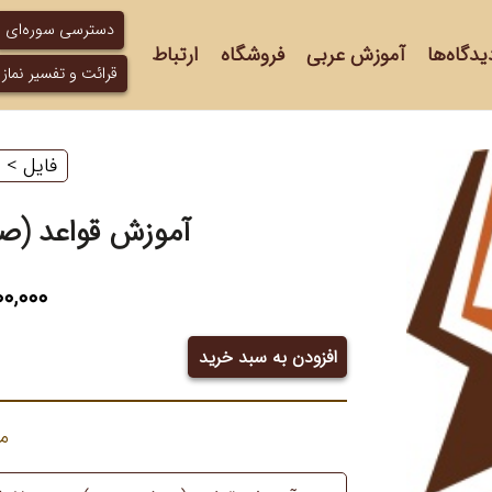
دسترسی سوره‌ای
یدگاه‌ها
آموزش عربی
فروشگاه
ارتباط
قرائت و تفسیر نماز
فایل
‌ > ‌
ص
آموزش قواعد (صر
۰,۰۰۰
افزودن به سبد خرید
آموزش
قواعد
(صرف
م
و