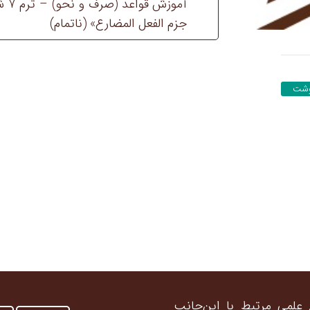
نحو)
آمو
–
جزم الفعل المضارع‏» (ناتمام)
ترم
7
عدد
وشت
 علمی مرتبط با این‌جانب