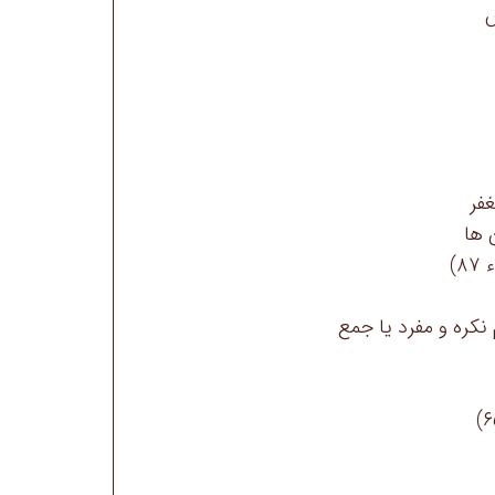

🔹
🔹مع

🔹کُلّ + اسم معرفه