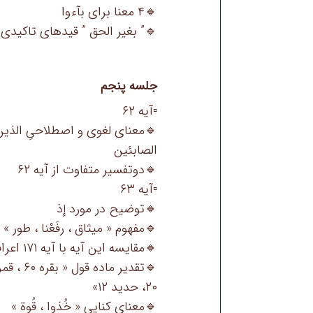
🔹۴ معنا براى بآءوا
🔹” بغير الحق ” قیدهای تاکیدی (هود۴۰، 
جلسه پنجم
▫️آیه ۶۲
🔹معنای لغوی و اصطلاحیِ الذین آ
الصابئین
🔹دوتفسیر متفاوت از آیه ۶۲
▫️آیه ۶۳
🔹توضیح در مورد إذ
🔹مفهوم « میثاق ، ر‌فَعْنا ، طور »
🔹مقایسه این آیه با آیه ۱۷۱ اعراف
۲۰، حدید ۱۲»
🔹معنای کنایی « خُذوا ، قُو‌ة »