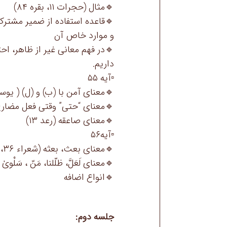
🔹مثال (حجرات ۱۱، بقره ۸۴)
🔹قاعده استفاده از ضمیر مشترک
و موارد خاص آن
🔹در فهم معانی غیر از ظاهر، احت
داریم.
▫️آیه ۵۵
🔹معنای آمن با (ب) و (ل) ( یوسف ۱۷، توبه 
🔹معنای “حتی” وقتی فعل مضارع
🔹معنای صاعقه (رعد ۱۳)
▫️آیه۵۶
🔹معنای بعث، بعثه (شعراء ۳۶، حج ۷)
🔹معنای لَعَلَّ، ظلّلنا، مَنّ ، سَلْویٰ 
🔹انواع اضافه
جلسه دوم: