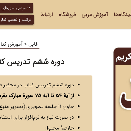
دسترسی سوره‌ای
یدگاه‌ها
آموزش عربی
فروشگاه
ارتباط
قرائت و تفسیر نماز
فایل
‌ > ‌
آموزش کتاب
دوره ششم تدریس کتا
دوره ششم تدریس کتاب در محضر قر
از آیۀ 54 تا آیۀ 75 سورۀ مبارک بقره
حاوی 11 جلسه تصویری (تصویر منبع درس به‌همراه صوت مدرس)
در صورت نیاز به نرم‌افزار برای استفاد
خلاصۀ محتوا: