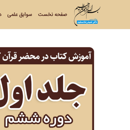
صفحه نخست
سوابق علمی
د