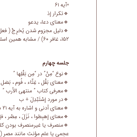
▫️آیه ۶۱
🔹تکرار إذ
🔹معنای دعا، یدعو
۱۵۲، غافر ۶۰) / مشابه همین اسلوب فاء السبب ( طه ۸۱، منافقون ۱۰)
جلسه چهارم
🔹نوع “مِنْ” در “مِن بَقْلِها ”
🔹معنای بَقْل ، غِثّاء ، فُوم ، بَصَل
🔹معرفى كتاب ” منتهى الأرب ”
🔹در مورد إسْتَبْدِلَ + ب
🔹معنای أدنی و اشاره به آیه ۲۱ سجده ،٢٣ الحاقّه
🔹معنای إهبِطوا ، نَزَلَ ، مِصْر ، فإنَّ
🔹منصرف یا غیرمنصرف بودن کل
عجمی یا علم مؤنث مانند مصر (یونس ۸۷، یوسف ۲۱ و ۹۹