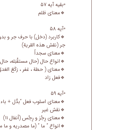
▫️بقیه آیه ۵۷
🔹معنای ظلم
▫️آیه ۵۸
🔹کاربرد (دخل) با حرف جر و بد
جر (نقش هذه القرية)
🔹معنای سجداً
🔹انواع حال (حال مستقْبَله، حال مُ
🔹معنای ( حطة ، غفر ، رَكَعَ العَدوّ
🔹فعل زاد
▫️آيه ۵۹
🔹معناى اسلوب فعل “بدَّل + باء” (واقعه ٦١ ، سباء ١٦
🔹نقش غیر
🔹معنای رِجْز و رِجْس (أنفال ١١)
🔹انواع ” ما ” (ما مصدريه و ما م