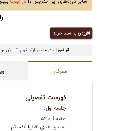
سایر دوره‌های این تدریس را
در اینجا
ببینی
را
افزودن به سبد خرید
دوره
ششم
آموزش در محضر قرآن کریم
، ‌
آموزش عرب
تدریس
کتاب
در
معرفی
وی
محضر
قرآن
کریم
فهرست تفصیلی
عدد
جلسه اول:
▫️بقیه آیه ۵۴
🔹 دو معنای اقتلوا أنفسکم