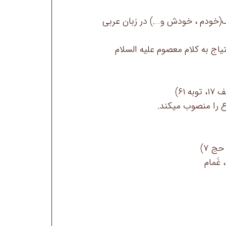
(خودم ، خودش و….) در زبان عربی
یاج به کلام معصوم علیه السلام
۶۱)
 را منصوب میکند.
، غَمام