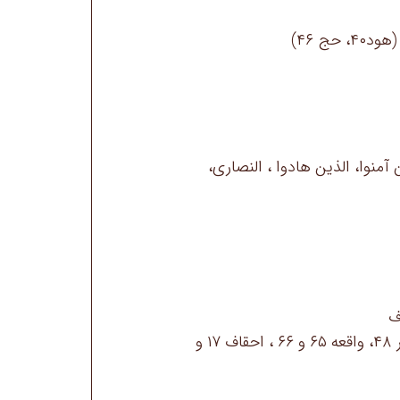
حج ۴۶)
منوا، الذین هادوا ، النصاری،
🔹تقدیر ماده قول « بقره ۶۰ ، قمر ۴۸، واقعه ۶۵ و ۶۶ ، احقاف ۱۷ و