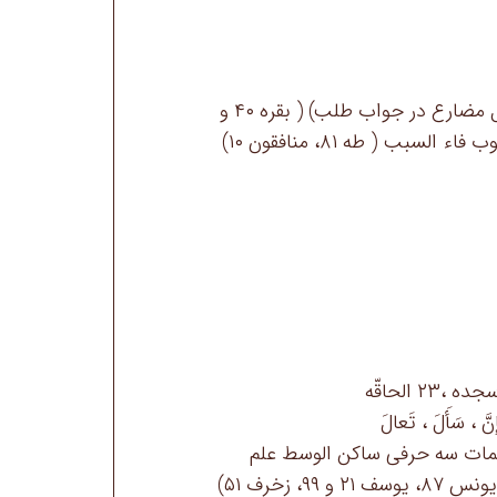
🔹دلیل مجزوم شدن یُخرِجْ ( فعل مضارع در جواب طلب) ( بقره ۴۰ و
 ، سَأَلَ ، تَعالَ
مات سه حرفی ساکن الوسط علم
، زخرف ۵۱)