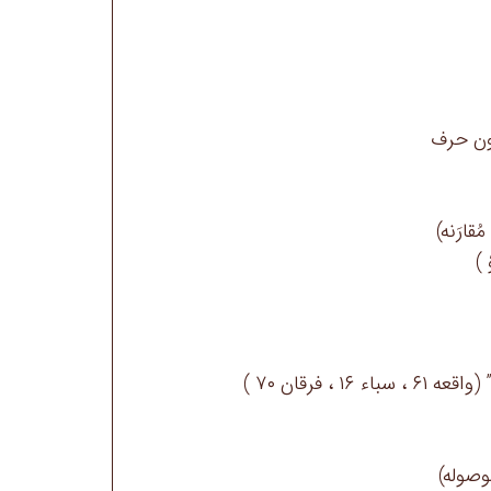
ون حرف
قارَنه)
 )
 ، فرقان ٧٠ )
وصوله)