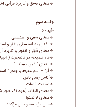
معنای فسق و کاربرد قرآنی اش
جلسه سوم
▫️آیه ۶۰
🔹معنای سقی و استسقی
مفعول به استسقی وغفر و استغفر
نای فَجَرَ و انفجر و کاربرد آن ها
فاء فصیحة در فانفجرت ( انبیاء ۸۷)
🔹معنای ” عَين ، سِبْط ”
 و جمع / اسم نکره و مفرد یا جمع
🔹أناس جمع ناس
🔹صنعت التفات
🔹معنای التفات (هود ۸۱، حجر ۶۵)
🔹معنای لا تعثوا
🔹حال مؤسسة و حال مؤكِدة