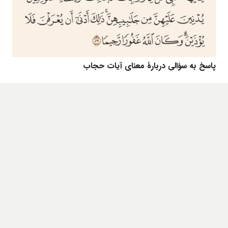
پاسخ به سؤالی دربارۀ معنای آیات حجاب