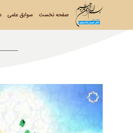
صفحه نخست
سوابق علمی
د