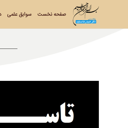
صفحه نخست
سوابق علمی
د