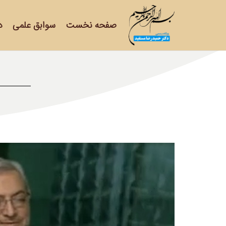
صفحه نخست
سوابق علمی
د