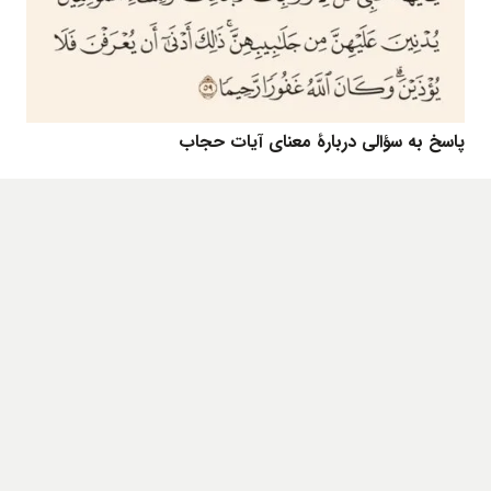
پاسخ به سؤالی دربارۀ معنای آیات حجاب