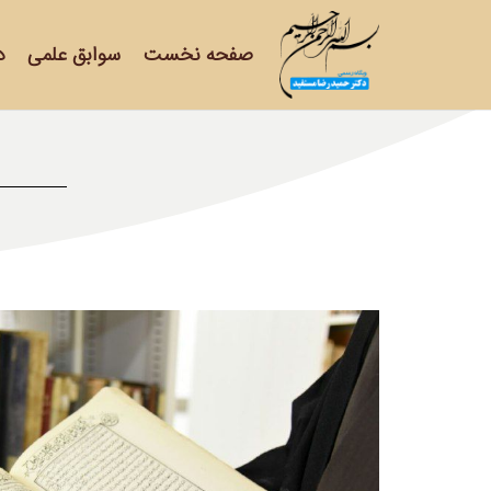
صفحه نخست
سوابق علمی
د