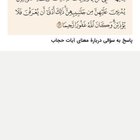
پاسخ به سؤالی دربارۀ معنای آیات حجاب