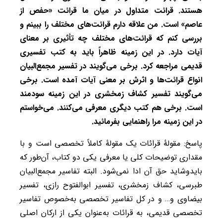
هستند. قرائت متداول در میان ما قرائت «حفص از
عاصم» است. من علاقه دارم قرائت‌های مختلف را ببینم و
بررسی کنم که قرائت‌های مختلف چه تأثیری بر معنای
آیات دارد. در این زمینه ظاهراً باید به کتب تفسیری
قدیمی مراجعه کرد. برخی می‌گویند در تفسیر مجمع‌البیان
انواع قرائت‌ها و اثرش بر معنی آیات آمده است. برخی
می‌گویند تفسیر کشاف زمخشری در این زمینه سودمند
است. برخی هم کتب دیگری معرفی می‌کنند. می‌خواستم
در این زمینه مرا راهنمایی بفرمائید.
پاسخ: مقولۀ قرائات یک مقولۀ کاملاً تخصصی است و با
مقداری توضیحات کلی یا معرفی یکی دو کتاب، آن‌طور که
بایدوشاید حق آن ادا نمی‌شود. البته تفاسیر مجمع‌البیان
طبرسی، کشاف زمخشری، تفسیر ابوالفتوح رازی، تفسیر
بیضاوی و… و در کل تفاسیر تخصصی به‌خصوص تفاسیر
تخصصی قدیمی، به قرائات به‌عنوان یکی از ارکان اصلی