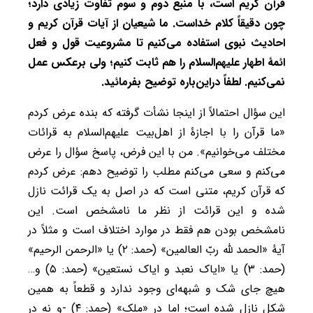
قرآن کریم است، با منبع دوم و سوم تفاوت زیادی دارد؛
چون دقیقاً کلام خداست. ما شیعیان از آیات قرآن کریم و
احادیث نبوی استفاده می‌کنیم تا مشروعیت قول و فعل
ائمۀ اطهار علیهم‌السلام را هم ثابت کنیم؛ ولی برعکس عمل
نمی‌کنیم. لطفاً دراین‌باره توضیح بفرمائید.
این سؤال احتمالاً از اینجا نشأت گرفته که بنده عرض کردم
«ما قرآن را با اجازۀ از اهل‌بیت علیهم‌السلام به قرائات
مختلف می‌خوانیم». من با این فرض، پاسخ سؤال را عرض
می‌کنم و سعی می‌کنم مطلب را توضیح دهم: عرض کردم
که قرآن کریم، متنی است که در اصل به یک قرائت نازل
شده و این قرائت از نظر ما نامشخص است. این
نامشخص بودن هم فقط در موارد اختلاف است و مثلاً در
آیۀ «الحمد لله ربّ العالمین» (حمد: ۲) یا «الرحمن الرحیم»
(حمد: ۳) یا «ایاک نعبد و ایاک نستعین» (حمد: ۵) و…
هیچ جای شک و شبهه‌ای وجود ندارد و قطعاً به همین
شکل نازل شده است؛ اما در «ملک» (حمد: ۴) -و نه در