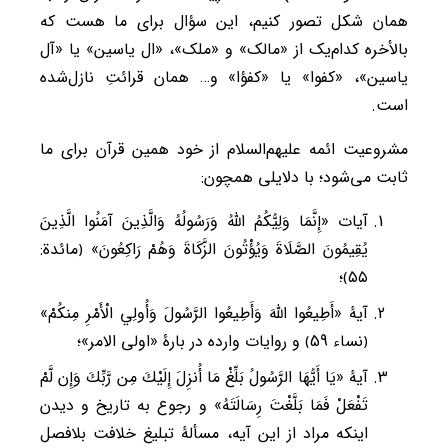
همان شکل تصور کنیم، این سؤال برای ما هست که
بالأخره کدام‌یک از «مالک» و «ملک»، «ال یاسین» یا «آل
یاسین»، «کفوا» یا «کفؤا» و… همان قرائتِ نازل‌شده
است.
مشروعیت ائمه علیهم‌السلام از خود همین قرآن برای ما
ثابت می‌شود؛ با دلایلی همچون:
آیات «إِنَّمَا وَلِيُّكُمُ اللَّهُ وَرَسُولُهُ وَالَّذِينَ آمَنُوا الَّذِينَ
يُقِيمُونَ الصَّلَاةَ وَيُؤْتُونَ الزَّكَاةَ وَهُمْ رَاكِعُونَ» ﴿مائدة:
٥٥﴾؛
آیۀ «أَطِيعُوا اللَّهَ وَأَطِيعُوا الرَّسُولَ وَأُولِي الْأَمْرِ مِنكُمْ»
﴿نساء 59﴾ و روایات وارده در بارۀ «اولی الامر»؛
آیۀ «يَا أَيُّهَا الرَّسُولُ بَلِّغْ مَا أُنزِلَ إِلَيْكَ مِن رَّبِّكَ وَإِن لَّمْ
تَفْعَلْ فَمَا بَلَّغْتَ رِسَالَتَهُ» و رجوع به تاریخ و دیدن
اینکه مراد از این آیه، مسألۀ تبلیغ خلافت بلافصل