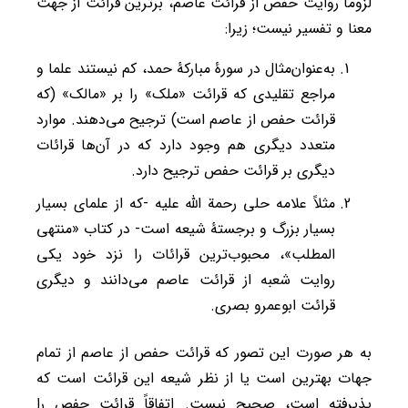
لزوماً روایت حفص از قرائت عاصم، برترین قرائت از جهت
معنا و تفسیر نیست؛ زیرا:
به‌عنوان‌مثال در سورۀ مبارکۀ حمد، کم نیستند علما و
مراجع تقلیدی که قرائت «ملک» را بر «مالک» (که
قرائت حفص از عاصم است) ترجیح می‌دهند. موارد
متعدد دیگری هم وجود دارد که در آن‌ها قرائات
دیگری بر قرائت حفص ترجیح دارد.
مثلاً علامه حلی رحمة الله علیه -که از علمای بسیار
بسیار بزرگ و برجستۀ شیعه است- در کتاب «منتهی
المطلب»، محبوب‌ترین قرائات را نزد خود یکی
روایت شعبه از قرائت عاصم می‌دانند و دیگری
قرائت ابوعمرو بصری.
به هر صورت این تصور که قرائت حفص از عاصم از تمام
جهات بهترین است یا از نظر شیعه این قرائت است که
پذیرفته است، صحیح نیست. اتفاقاً قرائت حفص را