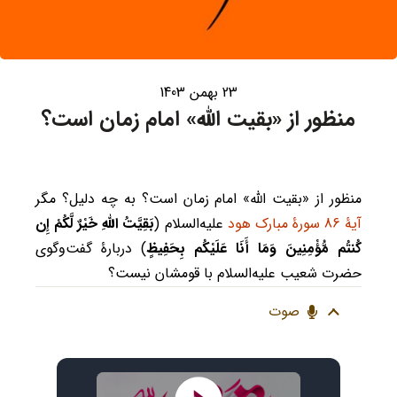
23 بهمن 1403
منظور از «بقیت الله» امام زمان است؟
منظور از «بقیت الله» امام زمان است؟ به چه دلیل؟ مگر
آیۀ 86 سورۀ مبارک هود
علیه‌السلام (
بَقِيَّتُ اللَّهِ خَيْرٌ لَّكُمْ إِن
كُنتُم مُّؤْمِنِينَ وَمَا أَنَا عَلَيْكُم بِحَفِيظٍ
) دربارۀ گفت‌وگوی
حضرت شعیب علیه‌السلام با قومشان نیست؟
صوت