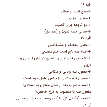
▫️آیه ۱۹
🔹جمع افعل و فعلاء
🔹معنای صیّب
🔹دو ترجمه برای کصیّب
🔹معانی کلمه (مِن) و (صواعق)
▫️آیه ۲۰
🔹معنی یخطف و مشتقاتش
🔹اضاء هم لازم است هم متعدی
🔹تشخیص فعل لازم و متعدی در زبان فارسی و
عربی
🔹مفعول فیه زمانی و مکانی
🔹مفعول فیه مکانی از جنس عامل خود است
🔹اسم منصوب بعد از دخَلَ مفعول به است یا
مفعول فیه یا منصوب به نزع خافض؟
🔹املاء (کلّما _ کلّ ما ) در رسم المصحف و معانی
آن دو