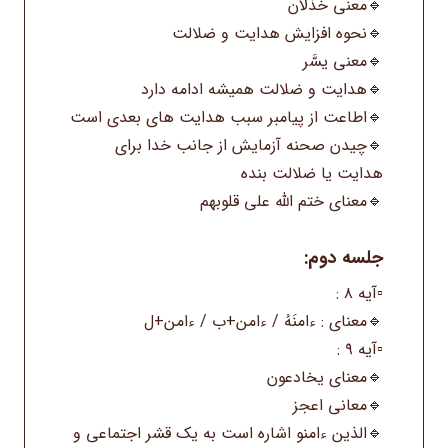
🔹معنی خذلان
🔹نحوه افزایش هدایت و ضلالت
🔹معنی یسَّر
🔹هدایت و ضلالت همیشه ادامه دارد
🔹اطاعت از پیامبر سبب هدایت های بعدی است
🔹چیدن صحنه آزمایش از جانب خدا برای
هدایت یا ضلالت بنده
🔹معنای ختم الله علی قلوبهم
جلسه دوم:
▫️آیه ۸ :
🔹معنای : ءامنَهُ / ءامن+ب / ءامن+ل
▫️آیه ۹ :
🔹معنای یخادعون
🔹معانی اعجز
🔹الذین ءامنو اشاره است به یک قشر اجتماعی و