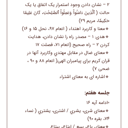
۲ – نشان دادن وجود استمرار یک اتفاق یا یک
حالت ( ٱلَّذِينَ ءَامَنُواْ وَعَمِلُواْ ٱلصَّلِحَٰتِ، كَانَ عَلِيمًا
حَكِيمٗا، مریم ۲۹)
🔹معنا و کاربرد اهتداء ( انعام ۹۷، نحل ۱۵ و ۱۶)
🔹هدی: ۱ – مصدر: راه را نشان دادن، هدایت
کردن ۲ – راه صحیح (انعام ۷۱، فصلت ۱۷
🔹معنای ضال در مقابل مهتدي وکاربرد آنها در
قران کریم برای پیامبران الهی( انعام ۸۸ و ۹۰ ،
ضحی ۷)
🔹اشاره ای به معنای اشتراء
جلسه هفتم:
▫️ادامه آیه ۱۶
🔹معنای شرى، يشري / اشتری، یشتري ( نساء
۷۴، بقره ۹۰)
🔹معنای باع، يبيع / ابتاع، يبتاع