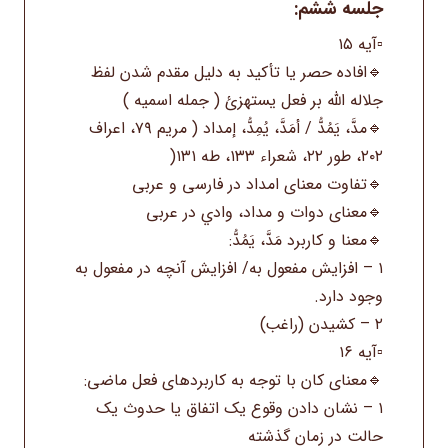
جلسه ششم:
▫️آیه ۱۵
🔹افاده حصر یا تأکید به دلیل مقدم شدن لفظ
جلاله الله بر فعل يستهزئ ( جمله اسمیه )
🔹مدَّ، يَمُدُّ / أمَدَّ، يُمِدُّ، إمداد ( مریم ۷۹، اعراف
۲۰۲، طور ۲۲، شعراء ۱۳۳، طه ۱۳۱(
🔹تفاوت معنای امداد در فارسی و عربی
🔹معنای دوات و مداد، وادي در عربی
🔹معنا و کاربرد مَدَّ، يَمُدُّ:
۱ – افزایش مفعول به/ افزایش آنچه در مفعول به
وجود دارد.
۲ – کشیدن (راغب)
▫️آیه ۱۶
🔹معنای کان با توجه به کاربردهای فعل ماضی:
۱ – نشان دادن وقوع یک اتفاق یا حدوث یک
حالت در زمان گذشته