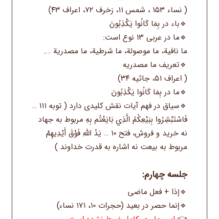
( نساء ۱۵۳ ، شمس ۱۱، زخرف ۷۲، اعراف ۴۳)
🔹باء در بِمَا كَانُوا يَكْذِبُونَ
🔹ما در عربی ۱۳ نوع است:
ما نافية، ما موصولة، ما شرطية، ما مصدرية ….
🔹تعریف ما مصدریه
( اعراف ۵۱، جاثیه ۳۴)
🔹ما در بِمَا كَانُوا يَكْذِبُونَ
🔹سیاق در فهم آیات نقش کلیدی دارد ( توبه ۱۱۱ …
فَاسْتَبْشِرُوا بِبَيْعِكُمُ الَّذِي بَايَعْتُم بِهِ مربوط به جهاد
نه خرید و فروش، فتح ۱۰ … يَدُ اللَّهِ فَوْقَ أَيْدِيهِمْ
مربوط به بیعت نه اشاره به قدرت خداوند )
جلسه چهارم:
🔹إذا + فعل ماضى
🔹إنما حصر در بعید (حجرات ۱۰، ۱۷۱ نساء)