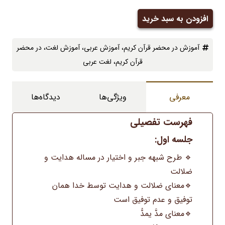
افزودن به سبد خرید
دوره
دوم
آموزش در محضر قرآن کریم
، ‌
آموزش عربی
، ‌
آموزش لغت
، ‌
در محضر
تدریس
قرآن کریم
، ‌
لغت عربی
کتاب
در
محضر
معرفی
ویژگی‌ها
دیدگاه‌ها
قرآن
فهرست تفصیلی
کریم
عدد
جلسه اول:
🔹 طرح شبهه جبر و اختیار در مساله هدایت و
ضلالت
🔹معنای ضلالت و هدایت توسط خدا همان
توفیق و عدم توفیق است
🔹معنای مدَّ یمدُّ