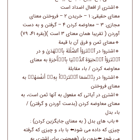
🔹اشتری از افعال اضداد است
معنای حقیقی: ۱ – خریدن ۲ – فروختن معنای
مجازی: ۳ – معاوضه کردن ۴ – گرفتن و به دست
آوردن ( تقریبا همان معنای ۳ است )(بقره ۴۱، ۷۹)
🔹معنای ثمن و فرق آن با قیمة
🔹اشتروا در ٱشۡتَرَوُاْ ٱلضَّلَٰلَةَ بِٱلۡهُدَىٰ و در
ٱشۡتَرَوُاْ ٱلۡحَيَوٰةَ ٱلدُّنۡيَا بِٱلۡأٓخِرَةِ به معنای
معاوضه کردن / باء مقابلة
🔹اشتروا در بِئۡسَمَا ٱشۡتَرَوۡاْ بِهِۦٓ أَنفُسَهُمۡ به
معنای فروختن
🔹اشترى در آياتی که مفعول به آنها ثمن است، به
معنای معاوضه کردن (بدست آوردن و گرفتن) /
باء بدل
🔹باب های بدل ( به معنای جایگزین کردن) :
چیزی که داده می شود⬅️ با باء و چیزی که گرفته
می شود ⬅️بدون باء (همچنین برای اشترى به