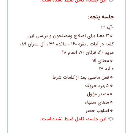
👈
این جلسه، کامل ضبط نشده است.
جلسه پنجم:
▫️آیه ۱۲
🔹۳ معنا برای اصلاح ومصلحون و بررسی این
کلمه در آیات : بقره ۱۶۰ ، مائده ۳۹ ، آل عمران ۸۹‌،
مریم ۶۰، فرقان ۷۰، انعام ۴۸
🔹معنای اَلا
▫️ آیه ۱۳
🔹فعل ماضی بعد از کلمات شرط
🔹کاربرد حروف
🔹مصدر مؤول
🔹معناي سفهاء
🔹اسلوب حصر
👈
این جلسه، کامل ضبط نشده است.