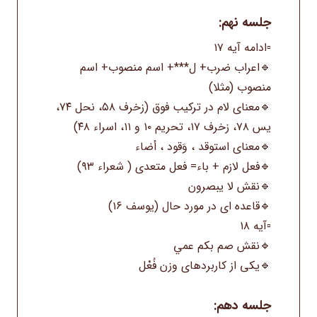
جلسه نهم:
▫️ادامه آیه ۱۷
🔹اعراب ضرب+ ل***+ اسم منصوب+ اسم
منصوب (مثلا)
🔹معنای لام در ترکیب فوق (زخرف ۵۸، نحل ۷۴،
یس ۷۸، زخرف ۱۷، تحریم ۱۰ و ۱۱، اسراء ۴۸)
🔹معنای استوقد ، وَقود ، أضاء
🔹فعل لازم + باء= فعل متعدی ( شعراء ۹۳)
🔹نقش لا یبصرون
🔹قاعده ای در مورد حال (یوسف ۱۶)
▫️آیه ۱۸
🔹نقش صم بکم عمي
🔹یکی از کاربردهای وزن فُعْل
جلسه دهم: