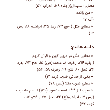
معنای استبدال)( بقره ۱۰۸، احزاب ۵۲)
🔹من زائده
▫️آیه ۱۷
🔹معنای مثل ( حج ۷۳، رعد ۳۵، ابراهیم ۱۸، یس
۱۳)
جلسه هشتم:
🔹معانی مَثَل در عربی کهن و قرآن کریم
( بقره ۲۱۴، زخرف ۸، محمد(ص) ۱۵، حج ۷۳، بقره
۲۶، نحل ۶۰، فتح ۲۹، زخرف ۵۹، ۵۶)
🔹یکی از معانی ضرب (رعد ۱۷)
🔹معنی ضرب مثلا (یس ۷۸)
🔹ضرب+ ل***+ اسم منصوب(مثلا)+ اسم منصوب
(یس ۱۳، ابراهیم(ع) ۲۴، نحل ۷۵ و ۷۶و ۱۱۲،
کهف ۳۲)