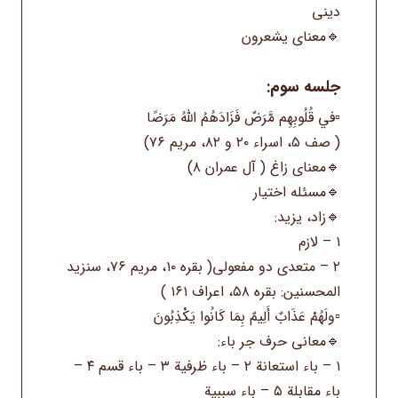
دینی
🔹معنای یشعرون
جلسه سوم:
▫️في قُلُوبِهِم مَّرَضٌ فَزَادَهُمُ اللهُ مَرَضًا
( صف ۵، اسراء ۲۰ و ۸۲، مریم ۷۶)
🔹معنای زاغ ( آل عمران ۸)
🔹مسئله اختیار
🔹زاد، یزید:
۱ – لازم
۲ – متعدی دو مفعولی( بقره ۱۰، مریم ۷۶، سنزید
المحسنین: بقره ۵۸، اعراف ۱۶۱ )
▫️ولَهُمْ عَذَابٌ أَلِيمٌ بِمَا كَانُوا يَكْذِبُونَ
🔹معانی حرف جر باء:
۱ – باء استعانة ۲ – باء ظرفية ۳ – باء قسم ۴ –
باء مقابلة ۵ – باء سببیة