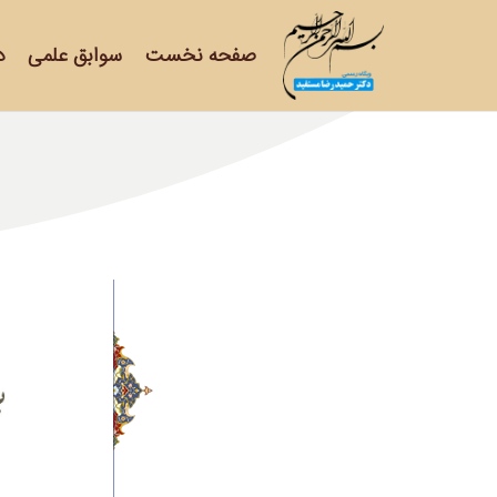
صفحه نخست
سوابق علمی
د