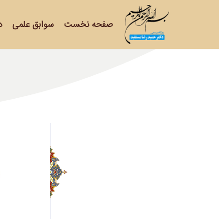
صفحه نخست
سوابق علمی
د