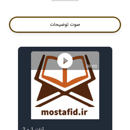
صوت توضیحات